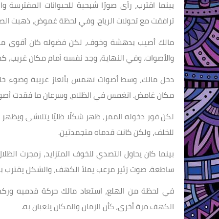
بينما اقترب، رأى صورًا شبحية للحيوانات المفترسة وال
ترافقت مع تحولات الرياح. وفي لحظة غموض، ذهبت الصور
مالك أصيب بدهشة وخوف، لكن فضوله كان أقوى من كل
والأصوات. وفي النهاية، وجد نفسه أمام مكان غريب، ك
دخل مالك، وسط أصوات تهمس بألغاز غريبة وضوء خا
مكان غامض. انغمس في الظلام، وسرعان ما فقدت أصوات
لكن فور دخوله الممر، ظهر شكلًا ظليًا يتلاشى ويظهر أ
للخلف، ولكن كانت قدماه متجمدتين.
بينما كان يحاول التصدي للخوف المتزايد، زمجرت الظلال
ساطعة. صوت زئير مرعب يملأ الكهف، والشكل يقترب ب
في لحظة من الهلع، استعاد مالك حركة قدميه وركض 
الكهف مرة أخرى، كأن الزمان والمكان يلعبان به.