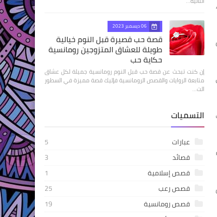
التالية…
06 ديسمبر 2023
قصة حب قصيرة قبل النوم خيالية
طويلة للعشاق المتزوجين رومانسية
حكاية حب
إن كنت تبحث عن قصة حب قبل النوم رومانسية جميلة لكل عشاق
متابعة الروايات والقصص الرومانسية فإليك قصة مميزة في السطور
الت…
التسميات
عبارات
5
قصائد
3
قصص إسلامية
1
قصص رعب
25
قصص رومانسية
19