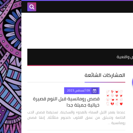
واقعية
المشاركات الشائعة
09 أغسطس 2023
قصص رومانسية قبل النوم قصيرة
خيالية جميلة جدا
عندما يغمر الليل السماء بالهدوء والسكينة، تستيقظ قصص الحب
الخاصة وتنبثق من عمق القلوب كنجوم متلألئة، إنها قصص
رومانسية …