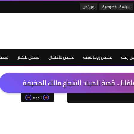
سياسة الخصوصية
من نحن
 رعب
قصص رومانسية
قصص للأطفال
قصص للكبار
قصص 
انا .. قصة الصياد الشجاع مالك المخيفة
الحجم