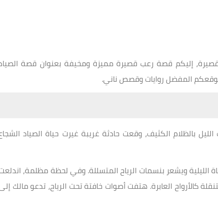
صيرة، إليكم قصة رعب قصيرة مميزة ومخيفة بعنوان قصة الصياد
 موقعكم المفضل روايات وقصص ناني.
الليل بالظلام الكثيف، وقعت حادثة غريبة غيرت حياة الصياد الشجاع
اة الليلية ويشعر بنسمات الرياح المتسللة. وفي لحظة مظلمة، اندلعت
نقلة كالأرواح العابرة. هتفت أصوات خافتة تحت الرياح، تدعو مالك إلى