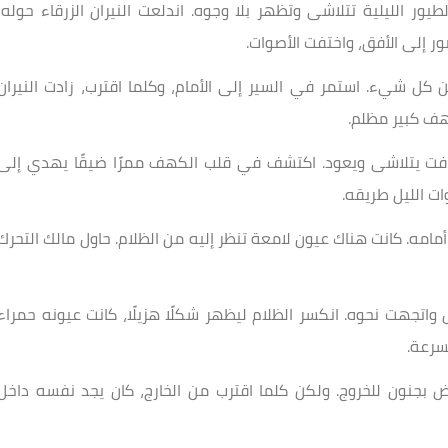
طيور الليلية تتلاشى وتظهر بلا وجوه. اندلعت النيران الزرقاء حوله،
 إلى الأفق، واختفت الأصوات.
 شيء. استمر في السير إلى الأمام، وكلما اقترب، زادت النيران
هف كبير مظلم.
فت يتلاشى ويعود. اكتشف في قلب الكهف ممرًا ضيقًا يهدي إلى
 الليل طريقه.
مامه. كانت هناك عيون لامعة تنظر إليه من الظلام. حاول مالك التحرك
 واتجهت نحوه. انكسر الظلام ليظهر شكلًا هزيلًا، كانت عيونه حمراء
سرعة.
بجنون للخروج. ولكن كلما اقترب من الخارج، كان يجد نفسه داخل