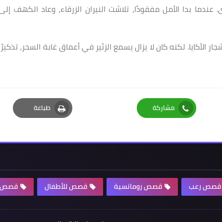
عندما بدا الأمل مفقودًا، تلاشت النيران الزرقاء، وعاد الكهف إلى
ر الأكايا. لكنه كان لا يزال يسمع الزئير في أعماق غابة السحر، تذكيرًا
مشاركة
طباعة
Print
Whatsapp
قصص رعب
قصص رومانسية
قصص للأطفال
قصص ل