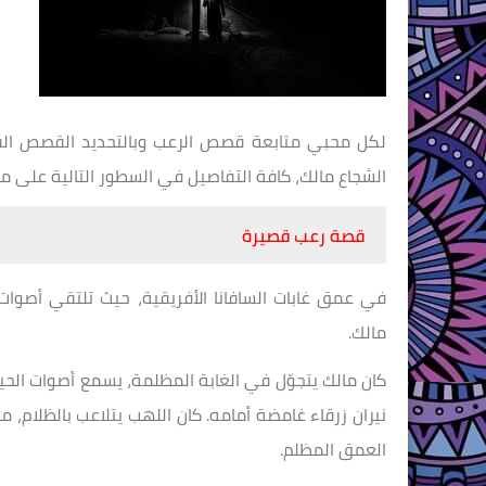
لكل محبي متابعة قصص الرعب وبالتحديد القصص الق
الشجاع مالك، كافة التفاصيل في السطور التالية على
قصة رعب قصيرة
في عمق غابات السافانا الأفريقية، حيث تلتقي أصوات 
مالك.
كان مالك يتجوّل في الغابة المظلمة، يسمع أصوات الحي
نيران زرقاء غامضة أمامه. كان اللهب يتلاعب بالظلام، مت
العمق المظلم.